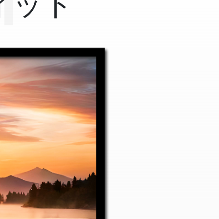
T
ィット